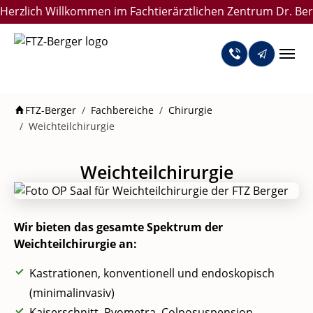
Skip to main navigation
Skip to main content
Skip to page footer
Herzlich Willkommen im Fachtierärztlichen Zentrum Dr. Ber
You are here:
FTZ-Berger
Fachbereiche
Chirurgie
Weichteilchirurgie
Weichteilchirurgie
Wir bieten das gesamte Spektrum der
Weichteilchirurgie an:
Kastrationen, konventionell und endoskopisch
(minimalinvasiv)
Kaiserschnitt, Pyometra, Colposuspension