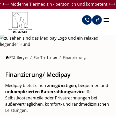
Skip to main navigation
Skip to main content
Skip to page footer
++ Moderne Tiermedizin - persönlich und kompetent +++ Wir
You are here:
FTZ-Berger
Für Tierhalter
Finanzierung
Finanzierung/ Medipay
Medipay bietet einen
zinsgünstigen
, bequemen und
unkomplizierten Ratenzahlungservice
für
Selbstkostenanteile oder Privatrechnungen bei
außervertraglichen, komfort- und randmedizinischen
Leistungen.