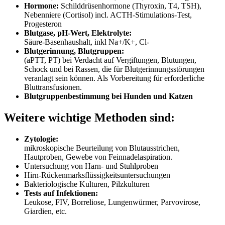
Hormone:
Schilddrüsenhormone (Thyroxin, T4, TSH),
Nebenniere (Cortisol) incl. ACTH-Stimulations-Test,
Progesteron
Blutgase, pH-Wert, Elektrolyte:
Säure-Basenhaushalt, inkl Na+/K+, Cl-
Blutgerinnung, Blutgruppen:
(aPTT, PT) bei Verdacht auf Vergiftungen, Blutungen,
Schock und bei Rassen, die für Blutgerinnungsstörungen
veranlagt sein können. Als Vorbereitung für erforderliche
Bluttransfusionen.
Blutgruppenbestimmung bei Hunden und Katzen
Weitere wichtige Methoden sind:
Zytologie:
mikroskopische Beurteilung von Blutausstrichen,
Hautproben, Gewebe von Feinnadelaspiration.
Untersuchung von Harn- und Stuhlproben
Hirn-Rückenmarksflüssigkeitsuntersuchungen
Bakteriologische Kulturen, Pilzkulturen
Tests auf Infektionen:
Leukose, FIV, Borreliose, Lungenwürmer, Parvovirose,
Giardien, etc.