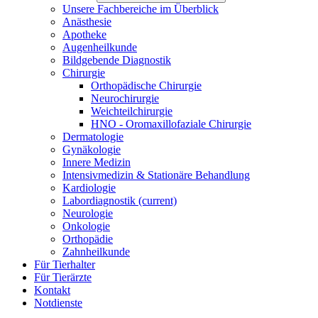
Unsere Fachbereiche im Überblick
Anästhesie
Apotheke
Augenheilkunde
Bildgebende Diagnostik
Chirurgie
Orthopädische Chirurgie
Neurochirurgie
Weichteilchirurgie
HNO - Oromaxillofaziale Chirurgie
Dermatologie
Gynäkologie
Innere Medizin
Intensivmedizin & Stationäre Behandlung
Kardiologie
Labordiagnostik
(current)
Neurologie
Onkologie
Orthopädie
Zahnheilkunde
Für Tierhalter
Für Tierärzte
Kontakt
Notdienste